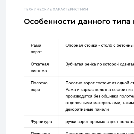
ТЕХНИЧЕСКИЕ ХАРАКТЕРИСТИКИ
Особенности данного типа 
Рама
Опорная стойка - столб с бетонн
ворот
Откатная
Зубчатая рейка по которой сдвига
система
Полотно
Полотно ворот состоит из одной с
ворот
Рама и каркас полотна состоит из
производится без обшивки полотн
отделочными материалами, таким
декоративные панели
Фурнитура
ручки ворот прямые в цвет полотн
Покрытие
Полимерное порошковое напыле