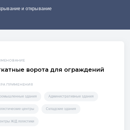
крывание и открывание
ИМЕНОВАНИЕ
ткатные ворота для ограждений
ЕРА ПРИМЕНЕНИЯ
ромышленные здания
Административные здания
огистические центры
Складские здания
ентры Ж/Д логистики