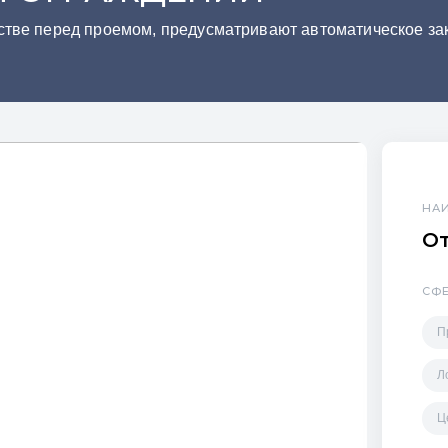
тве перед проемом, предусматривают автоматическое за
НА
О
СФ
П
Л
Ц