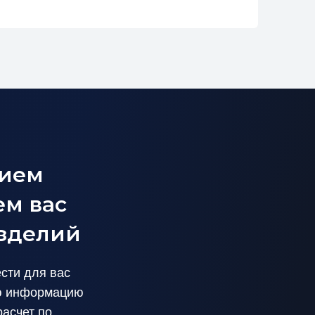
вием
ем вас
изделий
сти для вас
ую информацию
асчет по