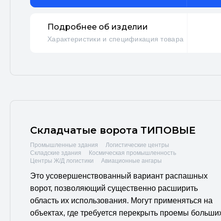
Подробнее об изделии
Характеристики и спецификация товара
Складчатые ворота ТИПОВЫЕ
Промышленные здания
Логистические центры
Складские здания
Космическая промышленность
Центры Ж/Д логистики
Авиационные ангары
Это усовершенствованный вариант распашных
ворот, позволяющий существенно расширить
область их использования. Могут применяться на
объектах, где требуется перекрыть проемы больши