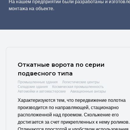
На нашем предприятии были разработаны и изготовле
монтажа на объекте.
Откатные ворота по серии
подвесного типа
Промышленные здания
Логистические центры
Складские здания
Космическая промышленность
Автомойки и автомастерские
Авиационные ангары
Характеризуются тем, что передвижение полотна
производится по направляющей, стационарно
расположенной над проемом. Скольжение его
достигается за счет прикрепленных к нему роликов.
Отличаются простотой и удобством использования,